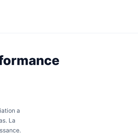
rformance
iation a
as. La
issance.