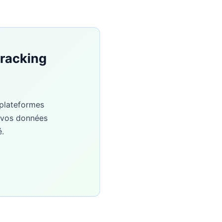
tracking
 plateformes
r vos données
é.